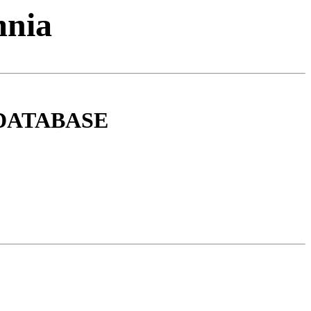
mnia
DATABASE