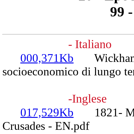
99 -
- Italiano
000,371Kb
Wickham, 
socioeconomico di lungo ter
-Inglese
017,529Kb
1821- Mills
Crusades - EN.pdf