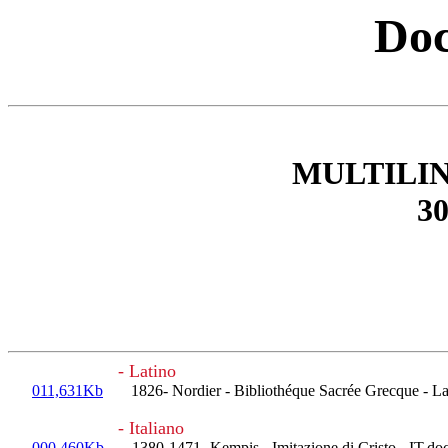
Doc
MULTILI
30
- Latino
011,631Kb
1826- Nordier - Bibliothéque Sacrée Grecque - Lat
- Italiano
000,460Kb
1380-1471- Kempis - Imitazione di Cristo - IT.do