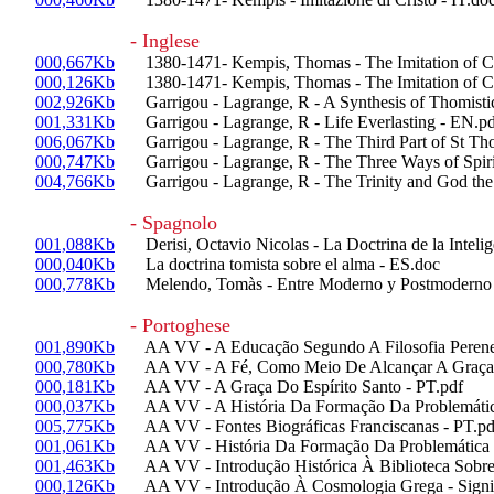
- Inglese
000,667Kb
1380-1471- Kempis, Thomas - The Imitation of Ch
000,126Kb
1380-1471- Kempis, Thomas - The Imitation of Chr
002,926Kb
Garrigou - Lagrange, R - A Synthesis of Thomisti
001,331Kb
Garrigou - Lagrange, R - Life Everlasting - EN.pd
006,067Kb
Garrigou - Lagrange, R - The Third Part of St Th
000,747Kb
Garrigou - Lagrange, R - The Three Ways of Spirit
004,766Kb
Garrigou - Lagrange, R - The Trinity and God the 
- Spagnolo
001,088Kb
Derisi, Octavio Nicolas - La Doctrina de la Intelige
000,040Kb
La doctrina tomista sobre el alma - ES.doc
000,778Kb
Melendo, Tomàs - Entre Moderno y Postmoderno - In
- Portoghese
001,890Kb
AA VV - A Educação Segundo A Filosofia Perene 
000,780Kb
AA VV - A Fé, Como Meio De Alcançar A Graça Do
000,181Kb
AA VV - A Graça Do Espírito Santo - PT.pdf
000,037Kb
AA VV - A História Da Formação Da Problemática
005,775Kb
AA VV - Fontes Biográficas Franciscanas - PT.pd
001,061Kb
AA VV - História Da Formação Da Problemática D
001,463Kb
AA VV - Introdução Histórica À Biblioteca Sobre 
000,126Kb
AA VV - Introdução À Cosmologia Grega - Signifi