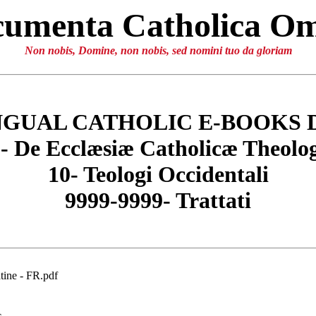
umenta Catholica O
Non nobis, Domine, non nobis, sed nomini tuo da gloriam
NGUAL CATHOLIC E-BOOKS 
- De Ecclæsiæ Catholicæ Theolo
10- Teologi Occidentali
9999-9999- Trattati
ine - FR.pdf
c