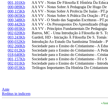
001,101Kb
AA VV - Notas De Filosofia E História Da Educaç
000,089Kb
AA VV - Notas Sobre A Pedagogia De Hugo De Sã
000,115Kb
AA VV - Notas Sobre A Profecia De Isaías - PT.p
000,065Kb
AA VV - Notas Sobre A Prática Da Oração - PT.
000,348Kb
AA VV - O Studo das Sagradas Escrituras - PT.p
000,442Kb
AA VV - Os Pressupostos Do Aprendizado (Hugo D
000,693Kb
AA VV - Princípios Fundamentais De Pedagogia (Sã
002,020Kb
Barros, MC - Uma Introdução à Filosofia de S. To
003,243Kb
Gardeil, HD - Iniciação À Filosofia De S. Tomás 
000,032Kb
Introdução Ao Estudo Da Santíssima Trindade - P
002,260Kb
Sociedade para o Ensino do Cristianismo - A Educ
002,012Kb
Sociedade para o Ensino do Cristianismo - A Pedag
018,640Kb
Sociedade para o Ensino do Cristianismo - Cristia
001,157Kb
Sociedade para o Ensino do Cristianismo - Fé e S 
002,011Kb
Sociedade para o Ensino do Cristianismo - Introduçã
000,053Kb
Teólogos Importantes Da História Do Cristianismo
Ante
Reditus in indicem
«Amic