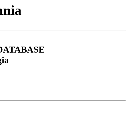
mnia
DATABASE
gia