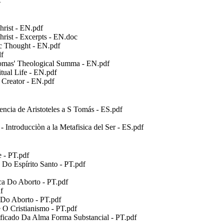
rist - EN.pdf
ist - Excerpts - EN.doc
c Thought - EN.pdf
f
omas' Theological Summa - EN.pdf
ual Life - EN.pdf
Creator - EN.pdf
ncia de Aristoteles a S Tomás - ES.pdf
troducciòn a la Metafisica del Ser - ES.pdf
- PT.pdf
 Espírito Santo - PT.pdf
 Do Aborto - PT.pdf
f
o Aborto - PT.pdf
O Cristianismo - PT.pdf
cado Da Alma Forma Substancial - PT.pdf