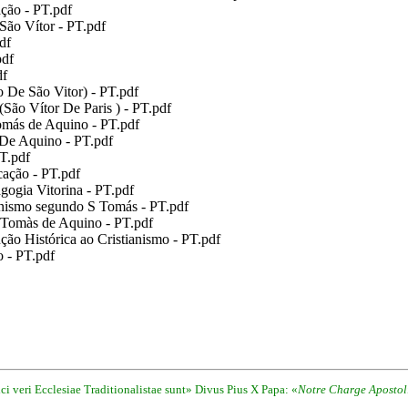
ão - PT.pdf
o Vítor - PT.pdf
df
pdf
df
e São Vitor) - PT.pdf
o Vítor De Paris ) - PT.pdf
más de Aquino - PT.pdf
De Aquino - PT.pdf
T.pdf
ação - PT.pdf
ogia Vitorina - PT.pdf
nismo segundo S Tomás - PT.pdf
Tomàs de Aquino - PT.pdf
o Histórica ao Cristianismo - PT.pdf
 - PT.pdf
i veri Ecclesiae Traditionalistae sunt» Divus Pius X Papa: «
Notre Charge Apostol