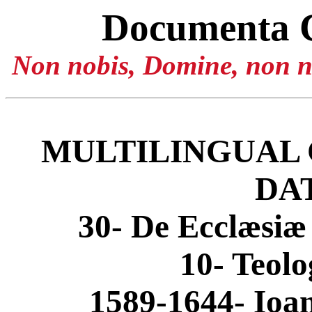
Documenta 
Non nobis, Domine, non no
MULTILINGUAL 
DA
30- De Ecclæsiæ
10- Teolo
1589-1644- Ioa