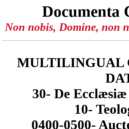
Documenta 
Non nobis, Domine, non no
MULTILINGUAL 
DA
30- De Ecclæsiæ
10- Teolo
0400-0500- Aucto