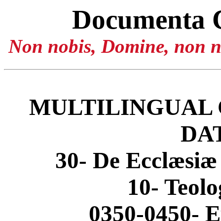
Documenta 
Non nobis, Domine, non no
MULTILINGUAL 
DA
30- De Ecclæsiæ
10- Teolo
0350-0450- E