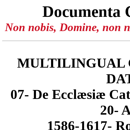
Documenta 
Non nobis, Domine, non no
MULTILINGUAL 
DA
07- De Ecclæsiæ Cat
20- 
1586-1617- Ro