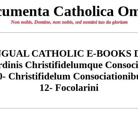
umenta Catholica O
Non nobis, Domine, non nobis, sed nomini tuo da gloriam
NGUAL CATHOLIC E-BOOKS 
rdinis Christifidelumque Consoci
0- Christifidelum Consociationib
12- Focolarini