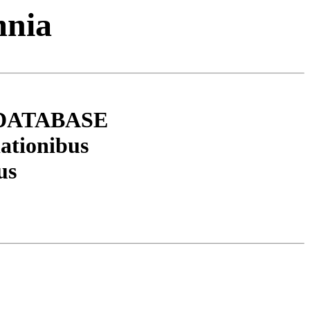
mnia
DATABASE
ationibus
us