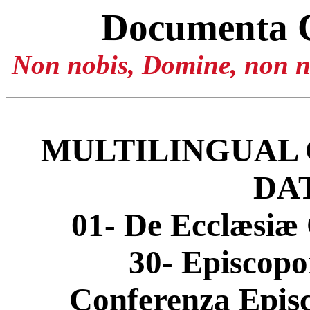
Documenta 
Non nobis, Domine, non no
MULTILINGUAL 
DA
01- De Ecclæsiæ 
30- Episcop
Conferenza Episc