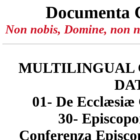
Documenta 
Non nobis, Domine, non no
MULTILINGUAL 
DA
01- De Ecclæsiæ 
30- Episcop
Conferenza Episcop