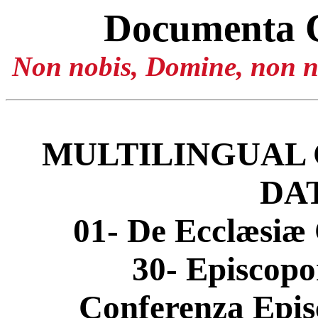
Documenta 
Non nobis, Domine, non no
MULTILINGUAL 
DA
01- De Ecclæsiæ 
30- Episcop
Conferenza Epis