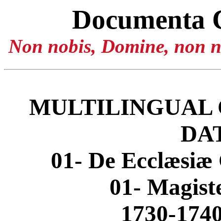
Documenta 
Non nobis, Domine, non no
MULTILINGUAL 
DA
01- De Ecclæsiæ 
01- Magis
1730-1740