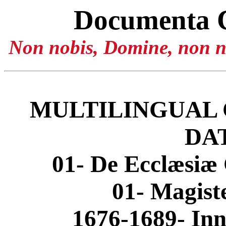
Documenta 
Non nobis, Domine, non no
MULTILINGUAL 
DA
01- De Ecclæsiæ 
01- Magis
1676-1689- Inn