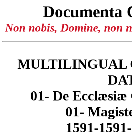
Documenta 
Non nobis, Domine, non no
MULTILINGUAL 
DA
01- De Ecclæsiæ 
01- Magis
1591-1591-