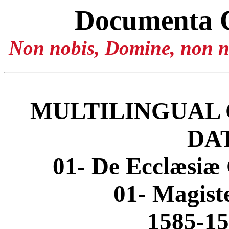
Documenta 
Non nobis, Domine, non no
MULTILINGUAL 
DA
01- De Ecclæsiæ 
01- Magis
1585-15