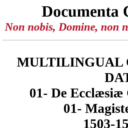
Documenta 
Non nobis, Domine, non no
MULTILINGUAL 
DA
01- De Ecclæsiæ 
01- Magis
1503-15