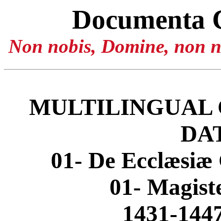
Documenta 
Non nobis, Domine, non no
MULTILINGUAL 
DA
01- De Ecclæsiæ 
01- Magis
1431-1447