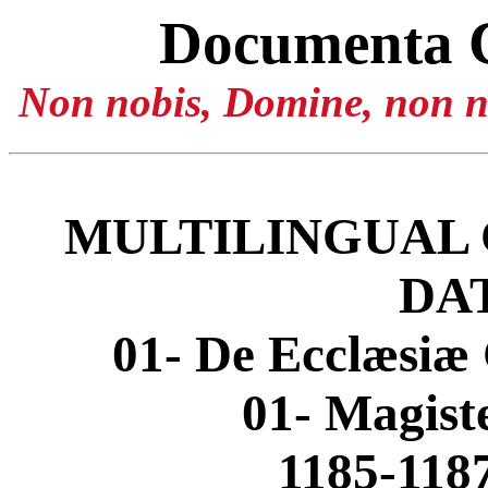
Documenta 
Non nobis, Domine, non no
MULTILINGUAL 
DA
01- De Ecclæsiæ 
01- Magis
1185-1187