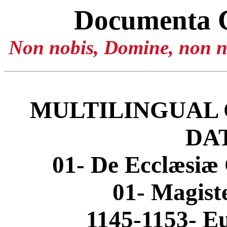
Documenta 
Non nobis, Domine, non no
MULTILINGUAL 
DA
01- De Ecclæsiæ 
01- Magis
1145-1153- Eu