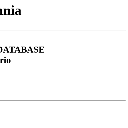
mnia
DATABASE
rio