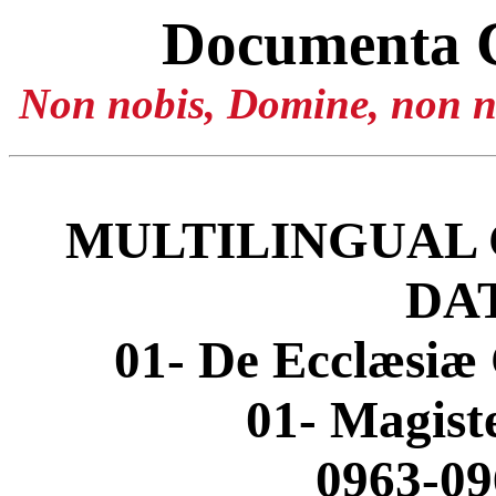
Documenta 
Non nobis, Domine, non no
MULTILINGUAL 
DA
01- De Ecclæsiæ 
01- Magis
0963-09