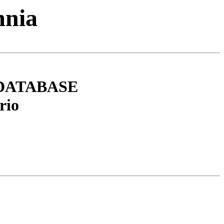
mnia
DATABASE
rio