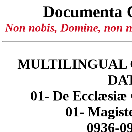
Documenta 
Non nobis, Domine, non no
MULTILINGUAL 
DA
01- De Ecclæsiæ 
01- Magis
0936-09