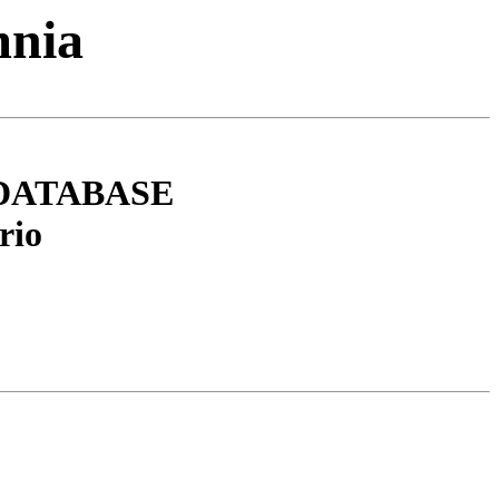
mnia
DATABASE
rio