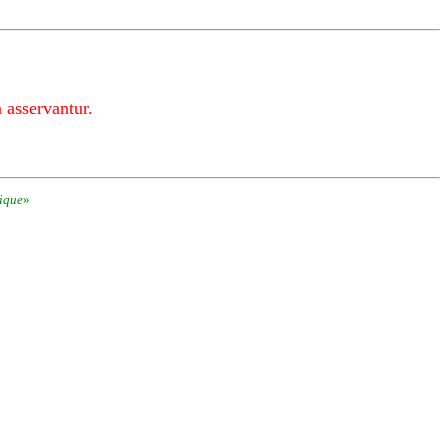
 asservantur.
ique
»