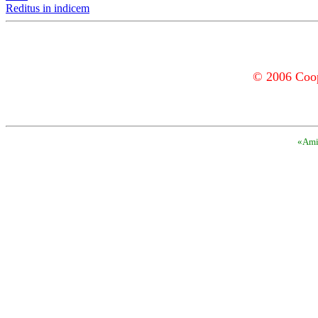
Reditus in indicem
© 2006 Coope
«Amic