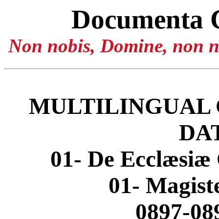
Documenta 
Non nobis, Domine, non no
MULTILINGUAL 
DA
01- De Ecclæsiæ 
01- Magis
0897-08