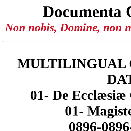
Documenta 
Non nobis, Domine, non no
MULTILINGUAL 
DA
01- De Ecclæsiæ 
01- Magis
0896-0896-