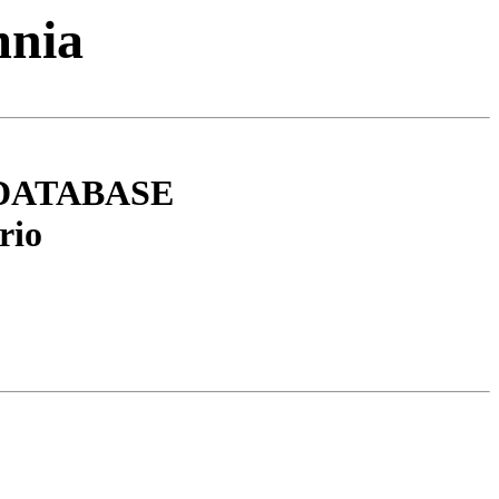
mnia
DATABASE
rio