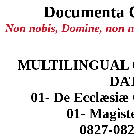
Documenta 
Non nobis, Domine, non no
MULTILINGUAL 
DA
01- De Ecclæsiæ 
01- Magis
0827-082