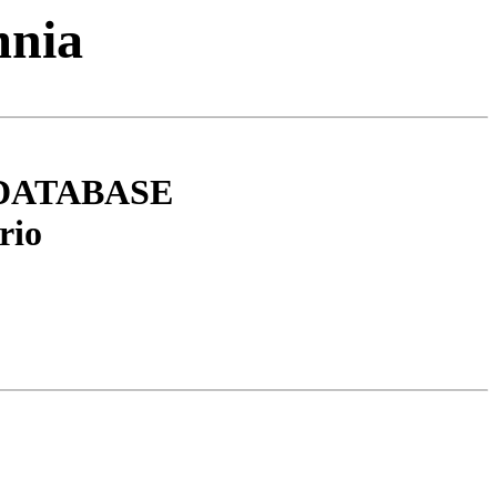
mnia
DATABASE
rio