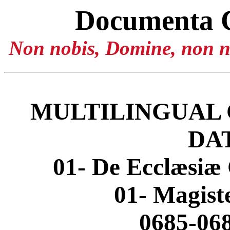
Documenta 
Non nobis, Domine, non no
MULTILINGUAL 
DA
01- De Ecclæsiæ 
01- Magis
0685-068