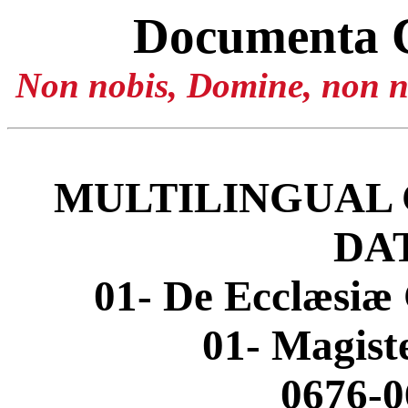
Documenta 
Non nobis, Domine, non no
MULTILINGUAL 
DA
01- De Ecclæsiæ 
01- Magis
0676-0