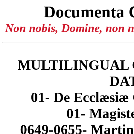
Documenta 
Non nobis, Domine, non no
MULTILINGUAL 
DA
01- De Ecclæsiæ 
01- Magis
0649-0655- Martinu