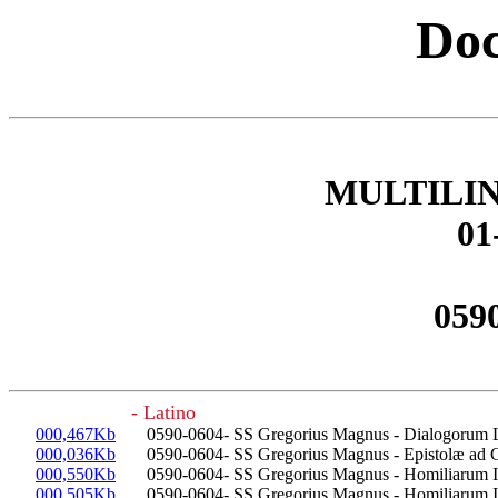
Doc
MULTILI
01
0590
- Latino
000,467Kb
0590-0604- SS Gregorius Magnus - Dialogorum Libri 
000,036Kb
0590-0604- SS Gregorius Magnus - Epistolæ ad C
000,550Kb
0590-0604- SS Gregorius Magnus - Homiliarum In 
000,505Kb
0590-0604- SS Gregorius Magnus - Homiliarum In 