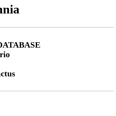
mnia
DATABASE
rio
nctus