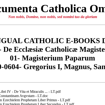
umenta Catholica O
Non nobis, Domine, non nobis, sed nomini tuo da gloriam
NGUAL CATHOLIC E-BOOKS 
- De Ecclæsiæ Catholicæ Magiste
01- Magisterium Paparum
-0604- Gregorius I, Magnus, Sa
IV - De Vita et Miraculis ... - LT.pdf
onstantinam Avgvstam - LT.doc
Ezechielem Prophetam Liber Primus - LT.pdf
Ezechielem Prophetam Liber Secundus - LT.pdf