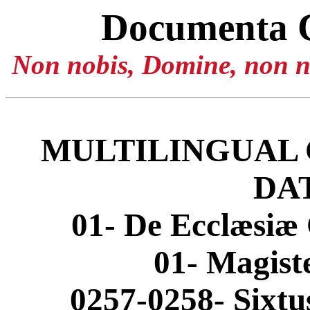
Documenta 
Non nobis, Domine, non no
MULTILINGUAL 
DA
01- De Ecclæsiæ 
01- Magis
0257-0258- Sixtu