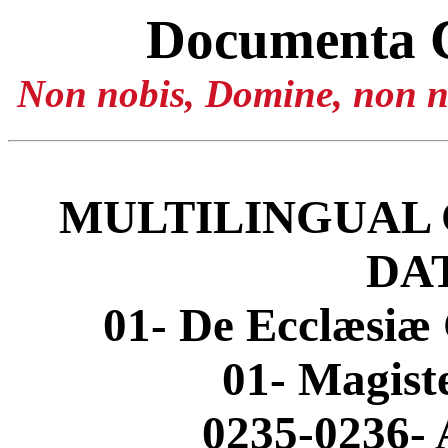
Documenta 
Non nobis, Domine, non no
MULTILINGUAL 
DA
01- De Ecclæsiæ 
01- Magis
0235-0236- 